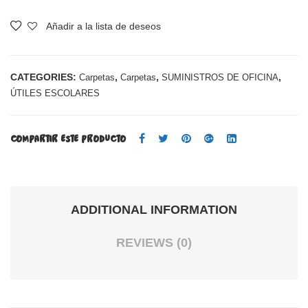
arp
egla
eta
Cari
Añadir a la lista de deseos
Comparar
Cari
oca
oca
®
CATEGORIES:
,
,
,
Carpetas
Carpetas
SUMINISTROS DE OFICINA
®
30
ÚTILES ESCOLARES
A5
cm
Neó
COMPARTIR ESTE PRODUCTO
n
Flex
ADDITIONAL INFORMATION
REVIEWS (0)