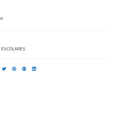
de
Ju
Col
mb
os
Comparar
ore
o
s
Cari
Cort
oca
o
®
S ESCOLARES
x12
trian
Cari
gula
oca
r x
12