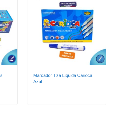
es
Marcador Tiza Líquida Carioca
Regla
Azul