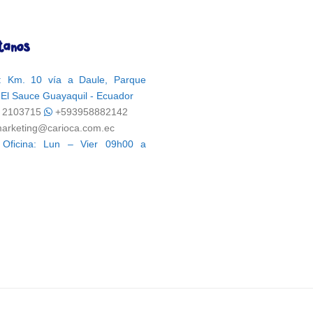
tanos
n: Km. 10 vía a Daule, Parque
l El Sauce Guayaquil - Ecuador
) 2103715
+593958882142
arketing@carioca.com.ec
 Oficina: Lun – Vier 09h00 a