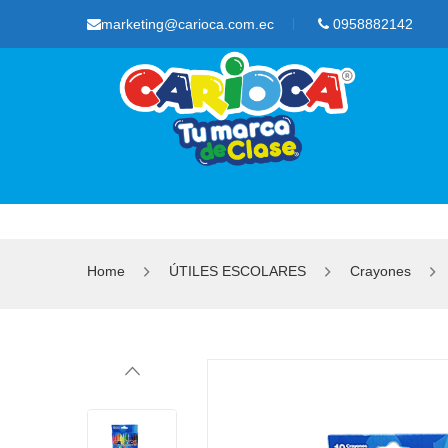
marketing@carioca.com.ec
0958882142
Home
ÚTILES ESCOLARES
Crayones