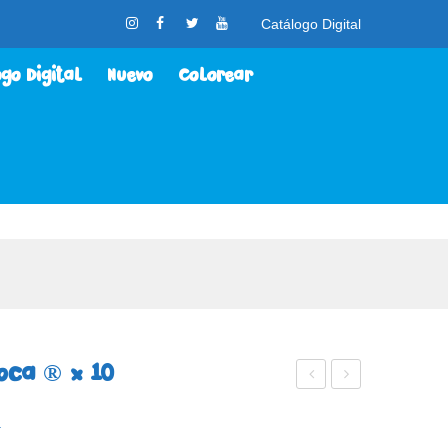
Catálogo Digital
go Digital
Nuevo
Colorear
lorear
Contacto
Nosotros
oca ® x 10
ápic
ray
.
es
ón