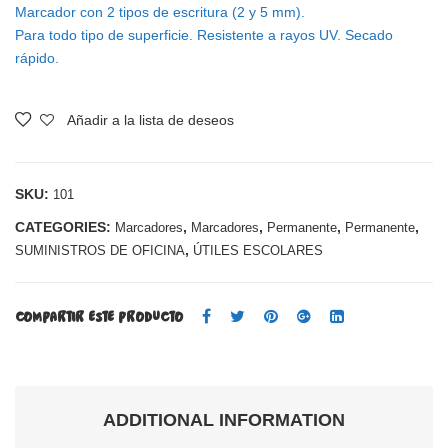
Marcador con 2 tipos de escritura (2 y 5 mm).
r
r
Para todo tipo de superficie. Resistente a rayos UV. Secado
Per
Tiza
rápido.
ma
Líqu
nent
ida
Añadir a la lista de deseos
Comparar
e
Cari
Cari
oca
oca
Azu
SKU:
101
®
l
CATEGORIES:
,
,
,
,
Marcadores
Marcadores
Permanente
Permanente
Neg
,
SUMINISTROS DE OFICINA
ÚTILES ESCOLARES
ro
COMPARTIR ESTE PRODUCTO
ADDITIONAL INFORMATION