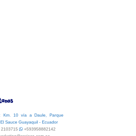
tanos
n: Km. 10 vía a Daule, Parque
l El Sauce Guayaquil - Ecuador
) 2103715
+593958882142
arketing@carioca.com.ec