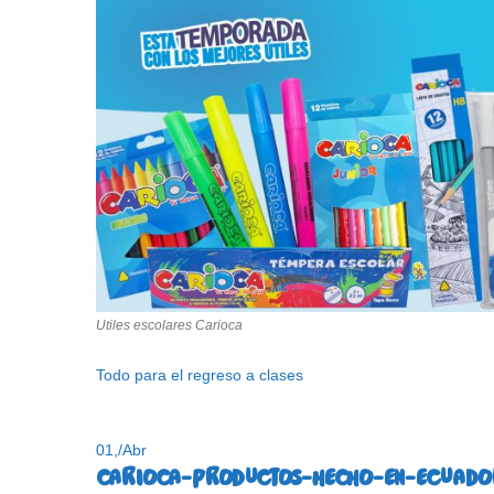
Utiles escolares Carioca
Todo para el regreso a clases
01,
/
Abr
CARIOCA-PRODUCTOS-HECHO-EN-ECUADO