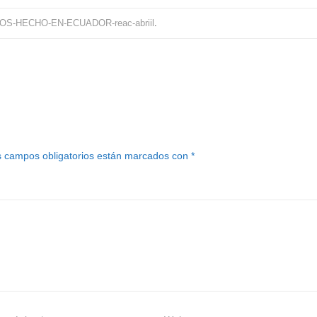
S-HECHO-EN-ECUADOR-reac-abriil
.
 campos obligatorios están marcados con
*