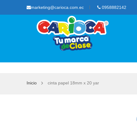
marketing@carioca.com.ec
0958882142
Inicio
cinta papel 18mm x 20 yar